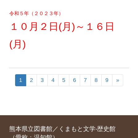
令和５年（２０２３年）
１０月２日(月)～１６日
(月)
1
2
3
4
5
6
7
8
9
»
熊本県立図書館／くまもと文学‧歴史館
（愛称：温知館）