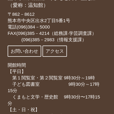
（愛称：温知館）
〒862－8612
熊本市中央区出水2丁目5番1号
電話(096)384－5000
FAX(096)385－4214（総務課‧学芸調査課）
(096)385－2983（情報支援課）
お問い合わせ
アクセス
開館時間
【平日】
第１閲覧室・第２閲覧室 9時30分～19時
子ども図書室 9時30分～17時
15分
くまもと⽂学・歴史館 9時30分〜17時15
分
【土・日・祝】