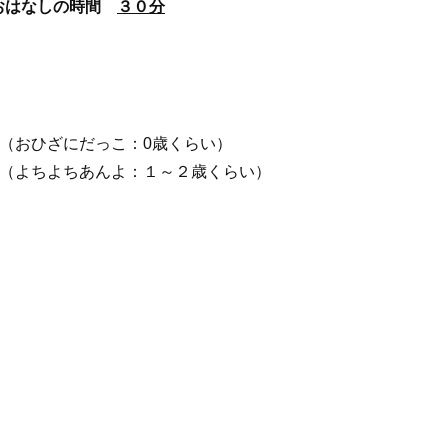
おはなしの時間
３０分
。
 （おひざにだっこ：0歳くらい）
（
よちよちあんよ：１～２歳くらい）
）