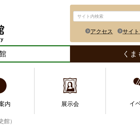
アクセス
サイト
館
くま
イ
案内
展示会
史館）