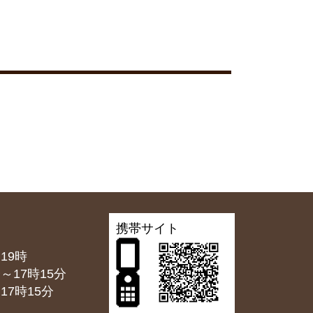
携帯サイト
19時
7時15分
7時15分