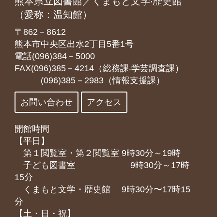
熊本県立図書館／くまもと文学‧歴史館
（愛称：温知館）
〒862－8612
熊本市中央区出水2丁目5番1号
電話(096)384－5000
FAX(096)385－4214（総務課‧学芸調査課）
(096)385－2983（情報支援課）
お問い合わせ
アクセス
開館時間
【平日】
第１閲覧室・第２閲覧室 9時30分～19時
子ども図書室 9時30分～17時
15分
くまもと⽂学・歴史館 9時30分〜17時15
分
【土・日・祝】