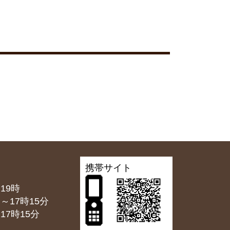
携帯サイト
19時
7時15分
7時15分