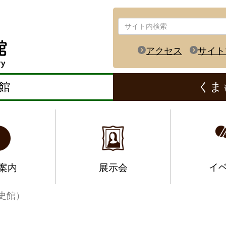
アクセス
サイト
館
くま
イ
案内
展示会
史館）