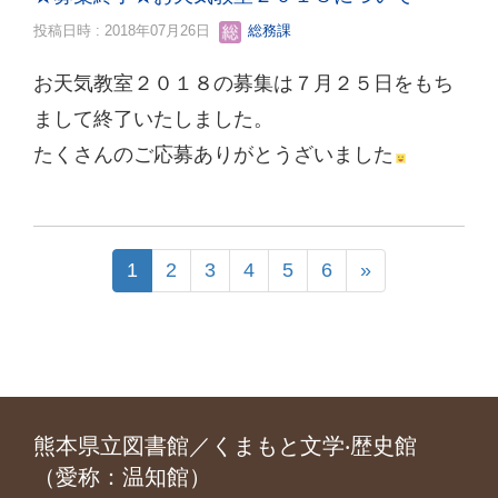
投稿日時 : 2018年07月26日
総務課
お天気教室２０１８の募集は７月２５日をもち
まして終了いたしました。
たくさんのご応募ありがとうざいました
1
2
3
4
5
6
»
熊本県立図書館／くまもと文学‧歴史館
（愛称：温知館）