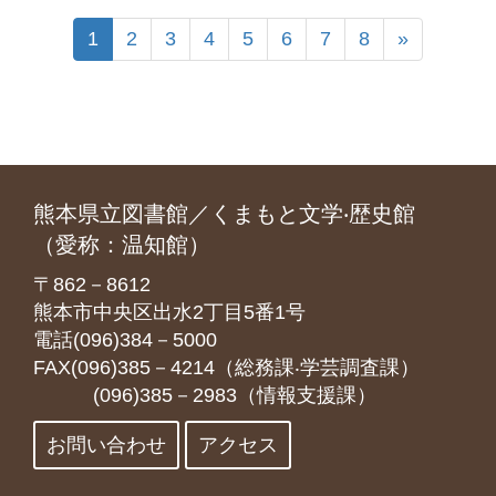
1
2
3
4
5
6
7
8
»
熊本県立図書館／くまもと文学‧歴史館
（愛称：温知館）
〒862－8612
熊本市中央区出水2丁目5番1号
電話(096)384－5000
FAX(096)385－4214（総務課‧学芸調査課）
(096)385－2983（情報支援課）
お問い合わせ
アクセス