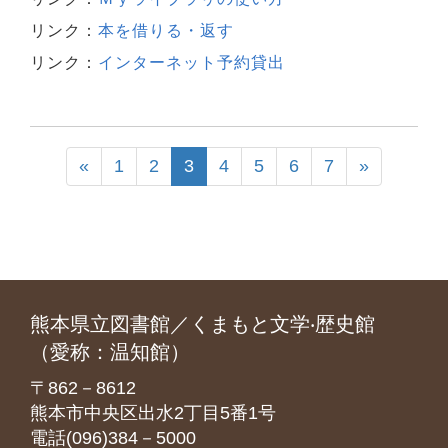
リンク：
本を借りる・返す
リンク：
インターネット予約貸出
«
1
2
3
4
5
6
7
»
熊本県立図書館／くまもと文学‧歴史館
（愛称：温知館）
〒862－8612
熊本市中央区出水2丁目5番1号
電話(096)384－5000