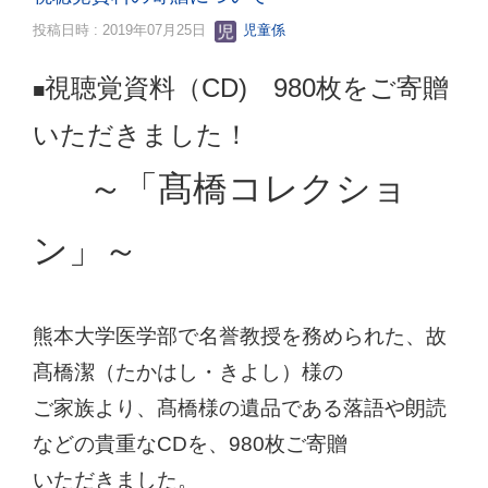
投稿日時 : 2019年07月25日
児童係
視聴覚資料（CD) 980枚をご寄贈
■
いただきました！
～
「髙橋コレクショ
ン」～
熊本大学医学部で名誉教授を務められた、
故
髙橋潔（たかはし・きよし）様の
ご家族より、髙橋様の遺品である落語や朗読
などの貴重なCDを、980枚ご寄贈
いただきました。