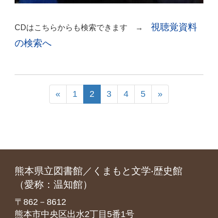
視聴覚資料
CDはこちらからも検索できます →
の検索へ
«
1
2
3
4
5
»
熊本県立図書館／くまもと文学‧歴史館
（愛称：温知館）
〒862－8612
熊本市中央区出水2丁目5番1号