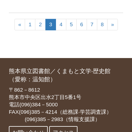
«
1
2
3
4
5
6
7
8
»
熊本県立図書館／くまもと文学‧歴史館
（愛称：温知館）
〒862－8612
熊本市中央区出水2丁目5番1号
電話(096)384－5000
FAX(096)385－4214（総務課‧学芸調査課）
(096)385－2983（情報支援課）