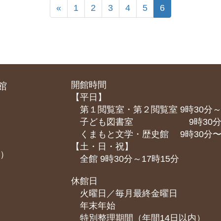
«
1
2
3
4
5
6
開館時間
館
【平日】
第１閲覧室・第２閲覧室 9時30分～
子ども図書室 9時30分～1
くまもと⽂学・歴史館 9時30分〜1
【土・日・祝】
課）
全館 9時30分～17時15分
休館日
火曜日／毎月最終金曜日
年末年始
特別整理期間（年間14日以内）