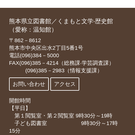
熊本県立図書館／くまもと文学‧歴史館
（愛称：温知館）
〒862－8612
熊本市中央区出水2丁目5番1号
電話(096)384－5000
FAX(096)385－4214（総務課‧学芸調査課）
(096)385－2983（情報支援課）
お問い合わせ
アクセス
開館時間
【平日】
第１閲覧室・第２閲覧室 9時30分～19時
子ども図書室 9時30分～17時
15分