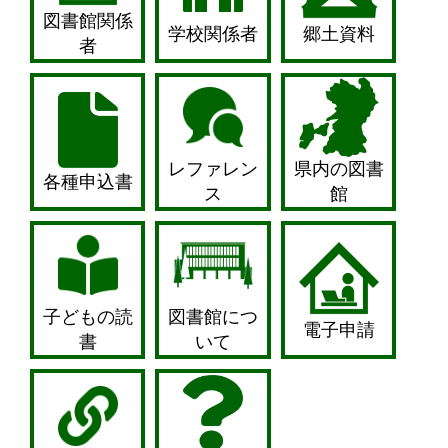
図書館関係
学校関係者
郷土資料
者
レファレン
県内の図書
各種申込書
ス
館
⼦どもの読
図書館につ
電⼦申請
書
いて