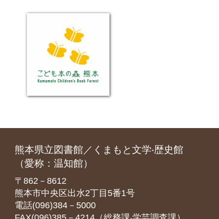
熊本県立図書館／くまもと文学‧歴史館
（愛称：温知館）
〒862－8612
熊本市中央区出水2丁目5番1号
電話(096)384－5000
FAX(096)385－4214（総務課‧学芸調査課）