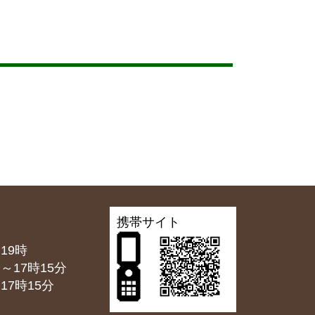
携帯サイト
19時
7時15分
7時15分