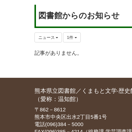
図書館からのお知らせ
ニュース
1件
記事がありません。
熊本県立図書館／くまもと文学‧歴史
（愛称：温知館）
〒862－8612
熊本市中央区出水2丁目5番1号
電話(096)384－5000
FAX(096)385－4214（総務課‧学芸調査