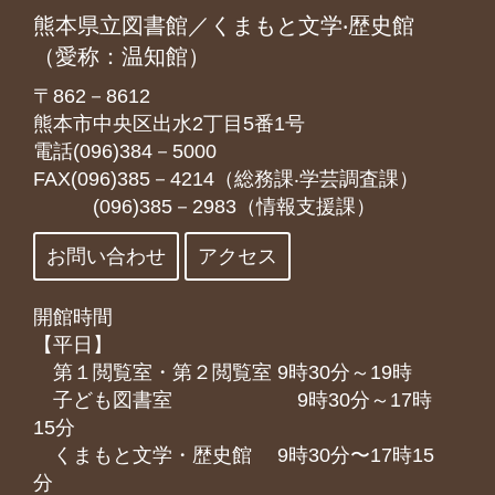
熊本県立図書館／くまもと文学‧歴史館
（愛称：温知館）
〒862－8612
熊本市中央区出水2丁目5番1号
電話(096)384－5000
FAX(096)385－4214（総務課‧学芸調査課）
(096)385－2983（情報支援課）
お問い合わせ
アクセス
開館時間
【平日】
第１閲覧室・第２閲覧室 9時30分～19時
子ども図書室 9時30分～17時
15分
くまもと⽂学・歴史館 9時30分〜17時15
分