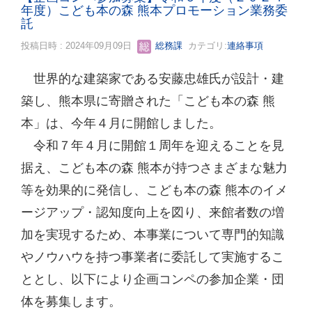
年度）こども本の森 熊本プロモーション業務委
託
投稿日時 : 2024年09月09日
総務課
カテゴリ:
連絡事項
世界的な建築家である安藤忠雄氏が設計・建
築し、熊本県に寄贈された「こども本の森 熊
本」は、今年４月に開館しました。
令和７年４月に開館１周年を迎えることを見
据え、こども本の森 熊本が持つさまざまな魅力
等を効果的に発信し、こども本の森 熊本のイメ
ージアップ・認知度向上を図り、来館者数の増
加を実現するため、本事業について専門的知識
やノウハウを持つ事業者に委託して実施するこ
ととし、以下により企画コンペの参加企業・団
体を募集します。