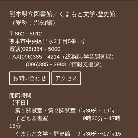
熊本県立図書館／くまもと文学‧歴史館
（愛称：温知館）
〒862－8612
熊本市中央区出水2丁目5番1号
電話(096)384－5000
FAX(096)385－4214（総務課‧学芸調査課）
(096)385－2983（情報支援課）
お問い合わせ
アクセス
開館時間
【平日】
第１閲覧室・第２閲覧室 9時30分～19時
子ども図書室 9時30分～17時
15分
くまもと⽂学・歴史館 9時30分〜17時15