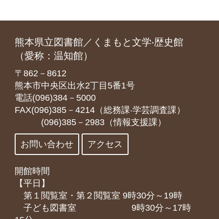
熊本県立図書館／くまもと文学‧歴史館
（愛称：温知館）
〒862－8612
熊本市中央区出水2丁目5番1号
電話(096)384－5000
FAX(096)385－4214（総務課‧学芸調査課）
(096)385－2983（情報支援課）
お問い合わせ
アクセス
開館時間
【平日】
第１閲覧室・第２閲覧室 9時30分～19時
子ども図書室 9時30分～17時