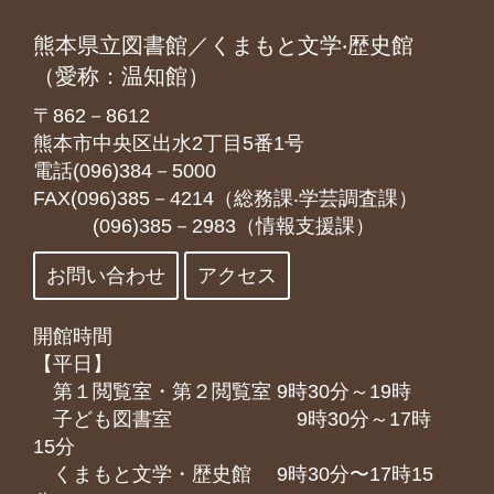
熊本県立図書館／くまもと文学‧歴史館
（愛称：温知館）
〒862－8612
熊本市中央区出水2丁目5番1号
電話(096)384－5000
FAX(096)385－4214（総務課‧学芸調査課）
(096)385－2983（情報支援課）
お問い合わせ
アクセス
開館時間
【平日】
第１閲覧室・第２閲覧室 9時30分～19時
子ども図書室 9時30分～17時
15分
くまもと⽂学・歴史館 9時30分〜17時15