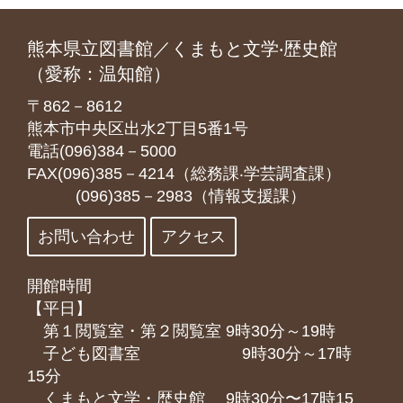
熊本県立図書館／くまもと文学‧歴史館
（愛称：温知館）
〒862－8612
熊本市中央区出水2丁目5番1号
電話(096)384－5000
FAX(096)385－4214（総務課‧学芸調査課）
(096)385－2983（情報支援課）
お問い合わせ
アクセス
開館時間
【平日】
第１閲覧室・第２閲覧室 9時30分～19時
子ども図書室 9時30分～17時
15分
くまもと⽂学・歴史館 9時30分〜17時15