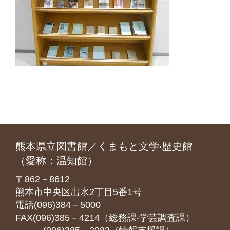
熊本県立図書館／くまもと文学‧歴史館
（愛称：温知館）
〒862－8612
熊本市中央区出水2丁目5番1号
電話(096)384－5000
FAX(096)385－4214（総務課‧学芸調査課）