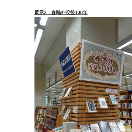
展示
2
：森鴎外没後
100
年