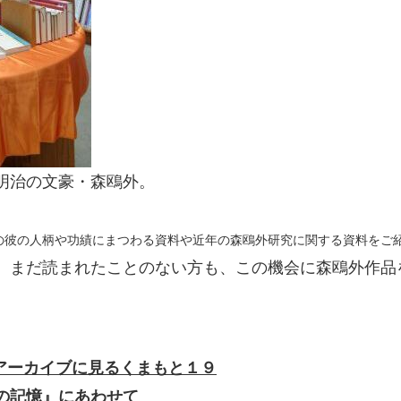
明治の文豪・森鴎外。
の彼の人柄や功績にまつわる資料や近年の森鴎外研究に関する資料をご
、まだ読まれたことのない方も、この機会に森鴎外作品
アーカイブに見るくまもと１９
の記憶』にあわせて