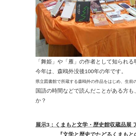
「舞姫」や「雁」の作者として知られる
今年は、森鴎外没後
100
年の年です。
県立図書館で所蔵する森鴎外の作品をはじめ、生前
国語の時間などで読んだことがある方も
か？
展示
3
：くまもと文学・歴史館収蔵品展 
『文学と歴史でたどるくまもと