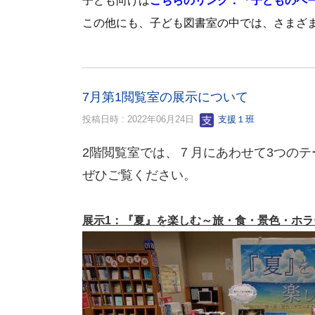
子ども向けは
こちらのリンク：「子どものペ
この他にも、子ども図書室の中では、さまざ
7月第1閲覧室の展示について
投稿日時 : 2022年06月24日
支援１班
2
階閲覧室では、７月にあわせて
3
つのテ
ぜひご覧ください。
展示
1
：『夏』を楽しむ～旅・食・景色・ホラ