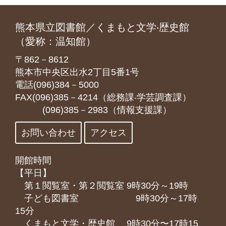
熊本県立図書館／くまもと文学‧歴史館
（愛称：温知館）
〒862－8612
熊本市中央区出水2丁目5番1号
電話(096)384－5000
FAX(096)385－4214（総務課‧学芸調査課）
(096)385－2983（情報支援課）
お問い合わせ
アクセス
開館時間
【平日】
第１閲覧室・第２閲覧室 9時30分～19時
子ども図書室 9時30分～17時
15分
くまもと⽂学・歴史館 9時30分〜17時15