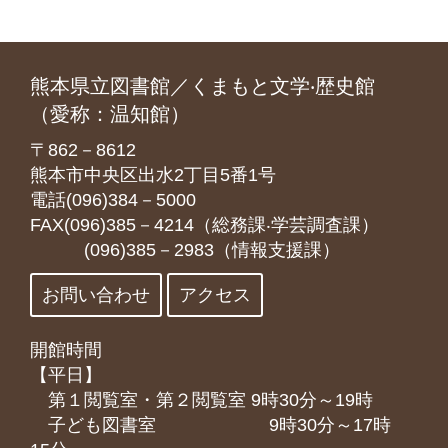
熊本県立図書館／くまもと文学‧歴史館
（愛称：温知館）
〒862－8612
熊本市中央区出水2丁目5番1号
電話(096)384－5000
FAX(096)385－4214（総務課‧学芸調査課）
(096)385－2983（情報支援課）
お問い合わせ
アクセス
開館時間
【平日】
第１閲覧室・第２閲覧室 9時30分～19時
子ども図書室 9時30分～17時