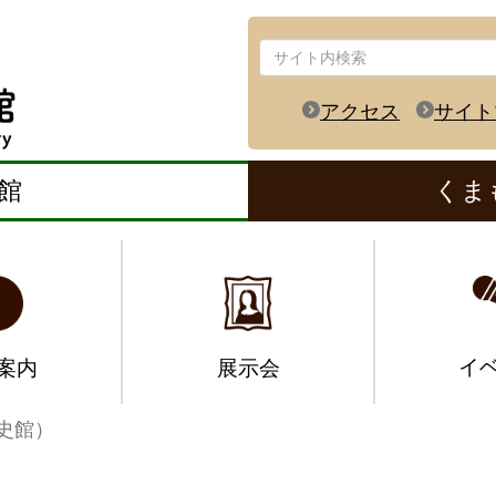
アクセス
サイト
館
くま
イ
案内
展示会
史館）