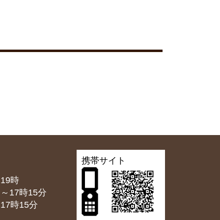
携帯サイト
19時
7時15分
7時15分