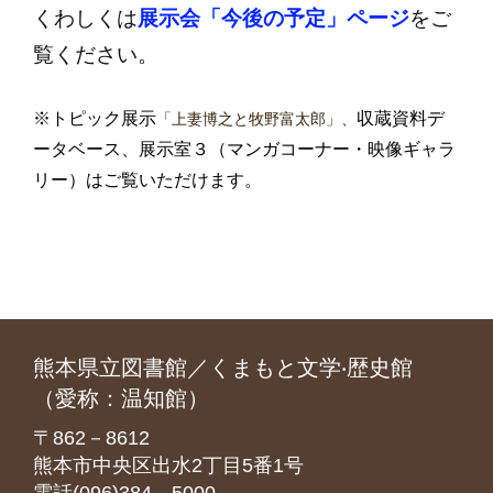
くわしくは
展示会「今後の予定」ページ
をご
覧ください。
※トピック展示
収蔵資料デ
「上妻博之と牧野富太郎」、
ータベース、展示室３（マンガコーナー・映像ギャラ
リー）はご覧いただけます。
熊本県立図書館／くまもと文学‧歴史館
（愛称：温知館）
〒862－8612
熊本市中央区出水2丁目5番1号