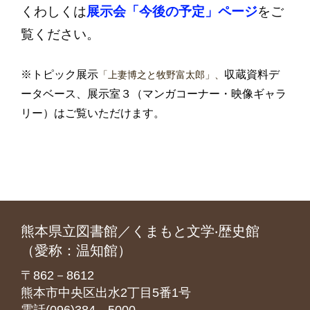
くわしくは
展示会「今後の予定」ページ
をご
覧ください。
※トピック展示
収蔵資料デ
「上妻博之と牧野富太郎」、
ータベース、展示室３（マンガコーナー・映像ギャラ
リー）はご覧いただけます。
熊本県立図書館／くまもと文学‧歴史館
（愛称：温知館）
〒862－8612
熊本市中央区出水2丁目5番1号