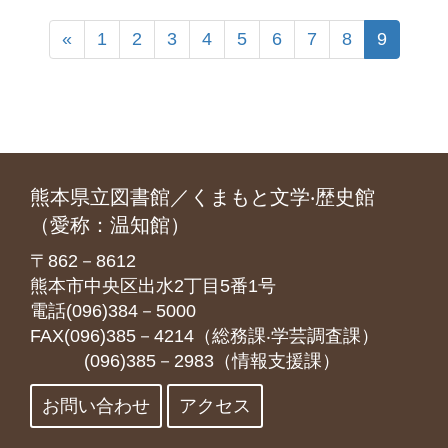
«
1
2
3
4
5
6
7
8
9
熊本県立図書館／くまもと文学‧歴史館
（愛称：温知館）
〒862－8612
熊本市中央区出水2丁目5番1号
電話(096)384－5000
FAX(096)385－4214（総務課‧学芸調査課）
(096)385－2983（情報支援課）
お問い合わせ
アクセス