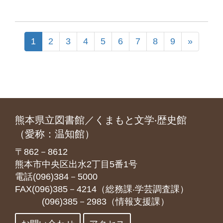
1
2
3
4
5
6
7
8
9
»
熊本県立図書館／くまもと文学‧歴史館
（愛称：温知館）
〒862－8612
熊本市中央区出水2丁目5番1号
電話(096)384－5000
FAX(096)385－4214（総務課‧学芸調査課）
(096)385－2983（情報支援課）