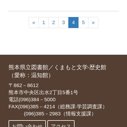
«
1
2
3
4
5
»
熊本県立図書館／くまもと文学‧歴史館
（愛称：温知館）
〒862－8612
熊本市中央区出水2丁目5番1号
電話(096)384－5000
FAX(096)385－4214（総務課‧学芸調査課）
(096)385－2983（情報支援課）
お問い合わせ
アクセス