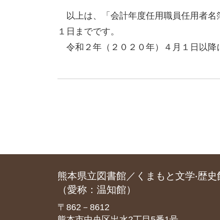
以上は、「会計年度任用職員任用者名簿
１日までです。
令和２年（２０２０年）４月１日以降に
熊本県立図書館／くまもと文学‧歴史
（愛称：温知館）
〒862－8612
熊本市中央区出水2丁目5番1号