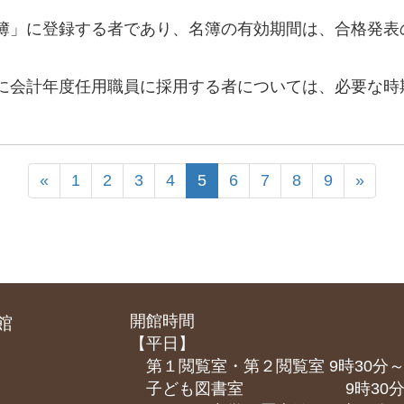
」に登録する者であり、名簿の有効期間は、合格発表
会計年度任用職員に採用する者については、必要な時
«
1
2
3
4
5
6
7
8
9
»
開館時間
館
【平日】
第１閲覧室・第２閲覧室 9時30分～
子ども図書室 9時30分～1