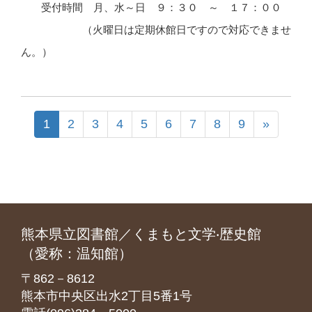
受付時間 月、水～日 ９：３０ ～ １７：００
（火曜日は定期休館日ですので対応できませ
ん。）
1
2
3
4
5
6
7
8
9
»
熊本県立図書館／くまもと文学‧歴史館
（愛称：温知館）
〒862－8612
熊本市中央区出水2丁目5番1号