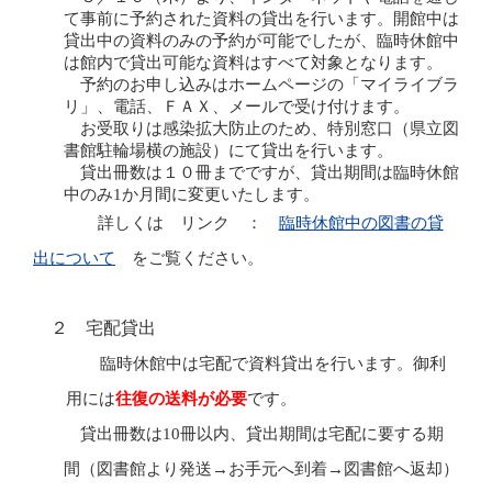
て事前に予約された資料の貸出を行います。開館中は
貸出中の資料のみの予約が可能でしたが、臨時休館中
は館内で貸出可能な資料はすべて対象となります。
予約のお申し込みはホームページの「マイライブラ
リ」、電話、ＦＡＸ、メールで受け付けます。
お受取りは感染拡大防止のため、特別窓口（県立図
書館駐輪場横の施設）にて貸出を行います。
貸出冊数は１０冊までですが、貸出期間は臨時休館
中のみ
1
か月間に変更いたします。
詳しくは リンク ：
臨時休館中の図書の貸
出について
をご覧ください。
２ 宅配貸出
臨時休館中は宅配で資料貸出を行います。御利
用には
往復の送料が必要
です。
貸出冊数は
10
冊以内、貸出期間は宅配に要する期
間（図書館より発送→お手元へ到着→図書館へ返却）