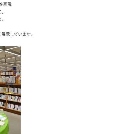
館企画展
て、
に、
て展示しています。