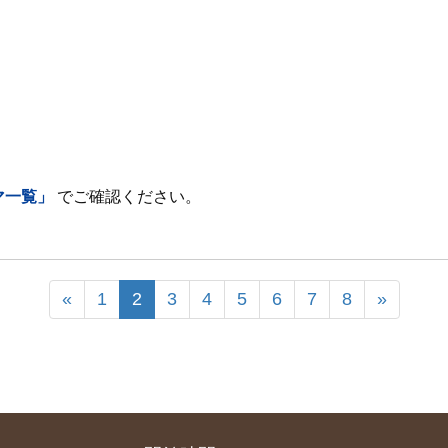
マ一覧」
でご確認ください。
«
1
2
3
4
5
6
7
8
»