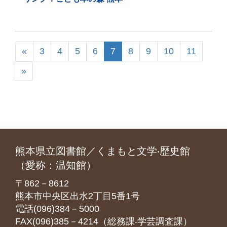
«
3
4
5
6
7
8
9
10
11
»
熊本県立図書館／くまもと文学‧歴史館
（愛称：温知館）
〒862－8612
熊本市中央区出水2丁目5番1号
電話(096)384－5000
FAX(096)385－4214（総務課‧学芸調査課）