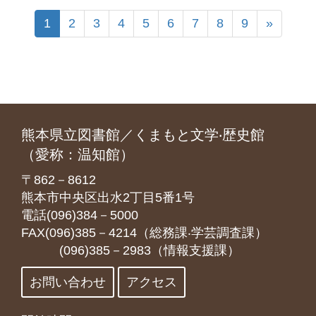
1
2
3
4
5
6
7
8
9
»
熊本県立図書館／くまもと文学‧歴史館
（愛称：温知館）
〒862－8612
熊本市中央区出水2丁目5番1号
電話(096)384－5000
FAX(096)385－4214（総務課‧学芸調査課）
(096)385－2983（情報支援課）
お問い合わせ
アクセス