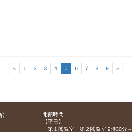
«
1
2
3
4
5
6
7
8
9
»
開館時間
館
【平日】
第１閲覧室・第２閲覧室 9時30分～