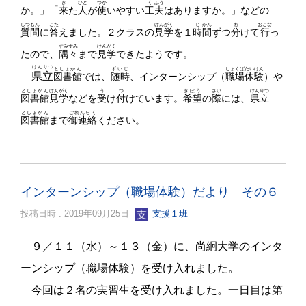
き
ひと
つか
く
ふう
か。」「
来
た
人
が
使
いやすい
工
夫
はありますか。」などの
しつもん
こた
けんがく
じ
かん
わ
おこな
質問
に
答
えました
。２クラスの
見学
を１
時
間
ずつ
分
けて
行
っ
すみ
ずみ
けん
がく
た
ので、
隅
々
まで
見
学
できたようです。
けんりつ
としょかん
ずいじ
しょくば
たいけん
県立
図書館
では、
随時
、インターンシップ（
職場
体験
）や
としょかん
けんがく
う
つ
きぼう
さい
けんりつ
図書館
見学
などを
受
け
付
けて
います。
希望
の
際
には、
県立
としょかん
ごれんらく
図書館
まで
御連絡
ください。
インターンシップ（職場体験）だより その６
投稿日時 : 2019年09月25日
支援１班
９／１１（水）～１３（金）に、尚絅大学のインタ
ーンシップ（職場体験）を受け入れました。
今回は２名の実習生を受け入れました。一日目は第