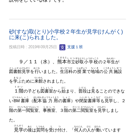
砂(すな)取(とり)小学校２年生が見学(けんがく)
に来(こ)られました。
投稿日時 : 2019年09月25日
支援１班
くまもと
しりつ
すな
とり
しょうがっこう
ねん
せい
９／１１（水）、
熊本
市立
砂
取
小学校
の２
年
生
が
としょかん
けんがく
おこな
せいかつか
じゅぎょう
ちいき
こうきょう
しせつ
図書館
見学
を
行
いました。
生活科
の
授業
で
地域
の
公共
施設
まなぶ
らいかん
を
学ぶ
ために
来館
されました。
１かい
としょしつ
はじ
ふだん
み
１階
の子ども
図書室
から
始
まり
、
普段
は
見
る
ことのできな
ビーエム
しょこ
はいほん
きょうりょくよう
しょこ
へいか
しょこ
など
けんがく
い
BM
書庫
（
配本
協力用
の
書庫
）や
閉架
書庫
等
も
見学
し、２
かい
だいいち
えつらんしつ
じむしつ
かい
だいに
えつらんしつ
けんがく
階
の
第一
閲覧室
、
事務室
、３
階
の
第二
閲覧室
を
見学
しまし
た。
けんがく
あと
しつもん
う
つ
なんにん
ひと
はたら
見学
の
後
は
質問
を
受
け
付
け
、「
何人
の
人
が
働
いて
います