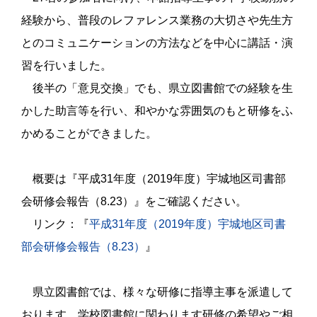
経験から、普段のレファレンス業務の大切さや先生方
とのコミュニケーションの方法などを中心に講話・演
習を行いました。
後半の「意見交換」でも、県立図書館での経験を生
かした助言等を行い、和やかな雰囲気のもと研修をふ
かめることができました。
概要は『平成
31
年度（
2019
年度）宇城地区司書部
会研修会報告（
8.23
）』をご確認ください。
リンク：『
平成
31
年度（
2019
年度）宇城地区司書
部会研修会報告（
8.23
）
』
県立図書館では、様々な研修に指導主事を派遣して
おります。学校図書館に関わります研修の希望やご相