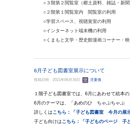
○３階第２閲覧室（郷土資料、雑誌・新聞
○２階第１閲覧室内 閲覧室の利用
○学習スペース、視聴覚室の利用
○インターネット端末機の利用
○くまもと文学・歴史館漫画コーナー・映
6月子ども図書室展示について
投稿日時 : 2021年06月16日
児童係
１階子ども図書室では、6
月にあわせて絵本の
6月のテーマは、「あめのひ ちゃぷちゃぷ
詳しくは
こちら：「子ども図書室 今月の展
子ども向けは
こちら：「子どものページ 子