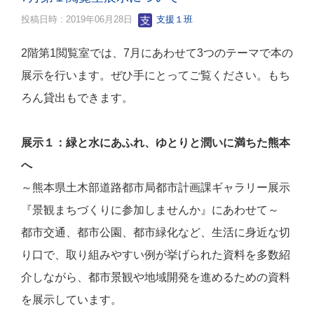
投稿日時 : 2019年06月28日
支援１班
2
階第
1
閲覧室では、
7
月にあわせて
3
つのテーマで本の
展示を行います。ぜひ手にとってご覧ください。もち
ろん貸出もできます。
展示１：
緑と水にあふれ、ゆとりと潤いに満ちた熊本
へ
～熊本県土木部道路都市局都市計画課ギャラリー展示
『景観まちづくりに参加しませんか』にあわせて～
都市交通、都市公園、都市緑化など、生活に身近な切
り口で、取り組みやすい例が挙げられた資料を多数紹
介しながら、都市景観や地域開発を進めるための資料
を展示しています。