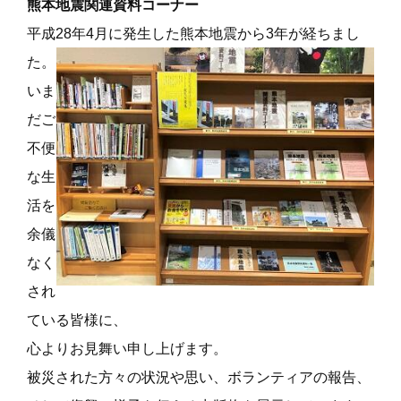
熊本地震関連資料コーナー
平成28年4月に発生した熊本地震から3年が経ちまし
た。
いま
だご
不便
な生
活を
余儀
なく
され
ている皆様に、
心よりお見舞い申し上げます。
被災された方々の状況や思い、ボランティアの報告、