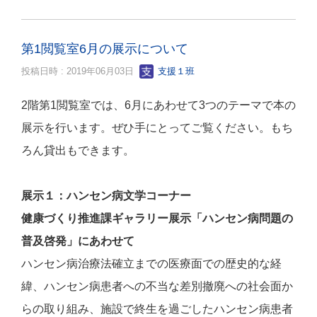
第1閲覧室6月の展示について
投稿日時 : 2019年06月03日
支援１班
2
階第
1
閲覧室では、
6
月にあわせて
3
つのテーマで本の
展示を行います。ぜひ手にとってご覧ください。もち
ろん貸出もできます。
展示１：ハンセン病文学コーナー
健康づくり推進課ギャラリー展示「ハンセン病問題の
普及啓発」にあわせて
ハンセン病治療法確立までの医療面での歴史的な経
緯、ハンセン病患者への不当な差別撤廃への社会面か
らの取り組み、施設で終生を過ごしたハンセン病患者