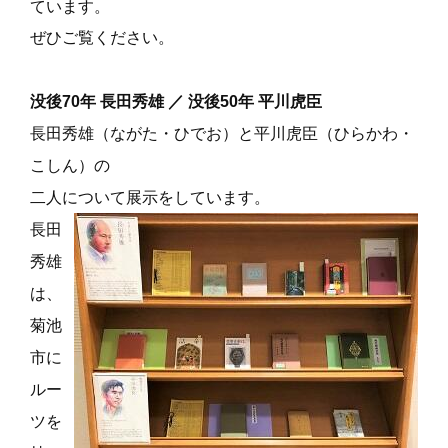
ています。
ぜひご覧ください。
没後70年 長田秀雄 ／ 没後50年 平川虎臣
長田秀雄（ながた・ひでお）と平川虎臣（ひらかわ・
こしん）の
二人について展示をしています。
長田
秀雄
は、
菊池
市に
ルー
ツを