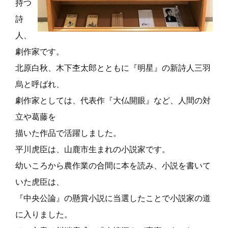
持つ
詩
人、
劇作家です。
北原白秋、木下杢太郎とともに『明星』の新詩人三羽
烏と呼ばれ、
劇作家としては、
代表作『大仏開眼』など、人間の対
立や葛藤を
描いた作品で活躍しました。
平川虎臣は、山鹿市生まれの小説家です。
幼いころから農作業の合間に本を読み、小説を書いて
いた虎臣は、
『中央公論』の懸賞小説に当選したことで小説家の道
に入りました。