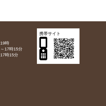
携帯サイト
19時
7時15分
7時15分