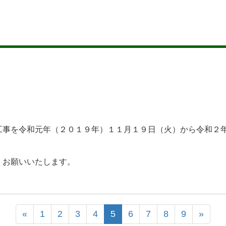
事を令和元年（２０１９年）１１月１９日（火）から令和２
くお願いいたします。
«
1
2
3
4
5
6
7
8
9
»