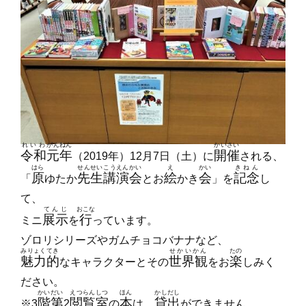
れいわ
がんねん
かいさい
令和
元年
開催
（2019年）12月7日（土）に
される、
はら
せんせい
こうえんかい
え
かい
きねん
原
先生
講演会
絵
会
記念
「
ゆたか
とお
かき
」を
し
て、
てんじ
おこな
展示
行
ミニ
を
っています。
ゾロリシリーズやガムチョコバナナなど、
みりょくてき
せかいかん
たの
魅力的
世界観
楽
なキャラクターとその
をお
しみく
ださい。
かい
だい
えつらんしつ
ほん
かしだし
階
第
閲覧室
本
貸出
※3
2
の
は、
ができません。