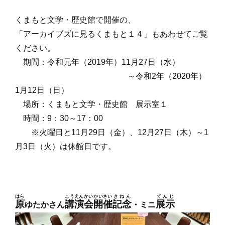
くまもと文学・歴史館で開催の、
「アーカイブズに見るくまもと１４」もあわせてご覧
ください。
期間：令和元年（2019年）11月27日（水）
～令和2年（2020年）
1月12日（日）
場所：くまもと文学・歴史館 展示室１
時間：9：30～17：00
※火曜日と11月29日（金）、12月27日（木）～1
月3日（火）は休館日です。
はら
こうえんかい
かいさい
きねん
てんじ
原
講演会
開催
記念
展示
ゆたかさん
・ミニ