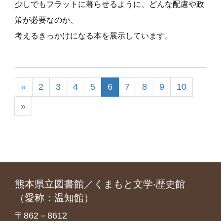
少しでもフラットに暮らせるように、どんな配慮や政
策が必要なのか、
考えるきっかけになる本を展示しています
。
«
2
3
4
5
6
7
8
9
10
»
熊本県立図書館／くまもと文学‧歴史館
（愛称：温知館）
〒862－8612