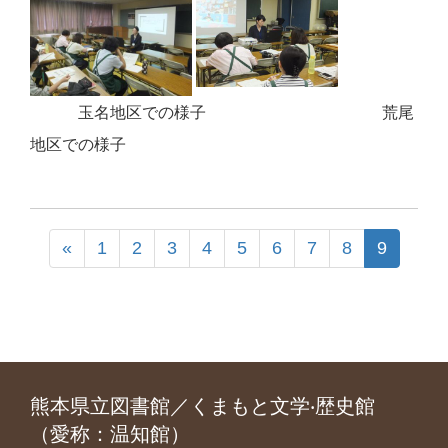
玉名地区での様子 荒尾
地区での様子
«
1
2
3
4
5
6
7
8
9
熊本県立図書館／くまもと文学‧歴史館
（愛称：温知館）