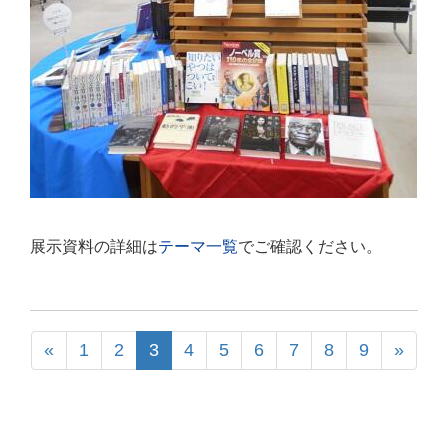
展示資料の詳細は
テーマ一覧
でご確認ください。
«
1
2
3
4
5
6
7
8
9
»