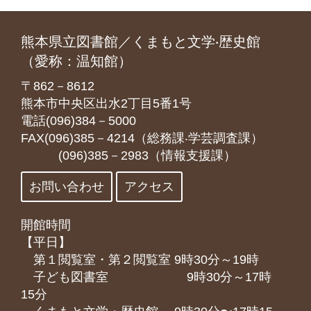
熊本県立図書館／くまもと文学‧歴史館
（愛称：温知館）
〒862－8612
熊本市中央区出水2丁目5番1号
電話(096)384－5000
FAX(096)385－4214（総務課‧学芸調査課）
(096)385－2983（情報支援課）
お問い合わせ
アクセス
開館時間
【平日】
第１閲覧室・第２閲覧室 9時30分～19時
子ども図書室 9時30分～17時
15分