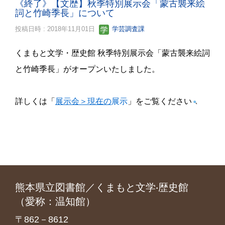
《終了》【文歴】秋季特別展示会「蒙古襲来絵
詞と竹崎季長」について
投稿日時 : 2018年11月01日
学芸調査課
くまもと文学・歴史館 秋季特別展示会「蒙古襲来絵詞
と竹崎季長」がオープンいたしました。
詳しくは「
展示会＞現在の
展示
」をご覧ください
熊本県立図書館／くまもと文学‧歴史館
（愛称：温知館）
〒862－8612