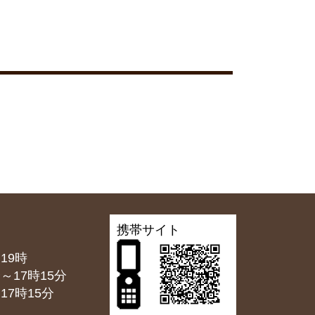
携帯サイト
19時
7時15分
7時15分