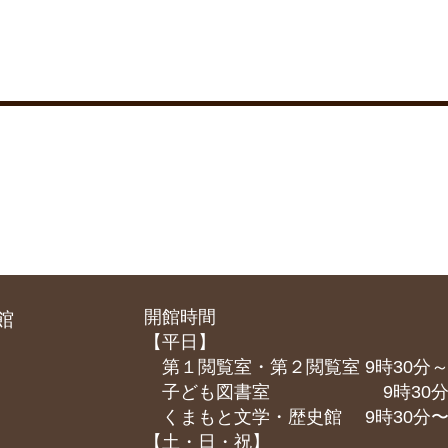
開館時間
館
【平日】
第１閲覧室・第２閲覧室 9時30分～
子ども図書室 9時30分～1
くまもと⽂学・歴史館 9時30分〜1
【土・日・祝】