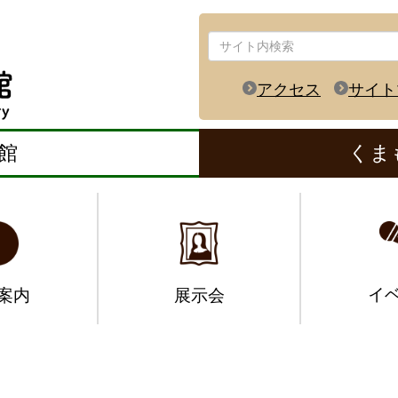
アクセス
サイト
館
くま
イ
案内
展示会