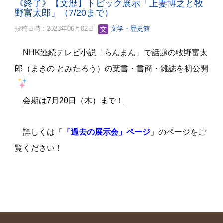
《終了》【文歴】トピック展示「上妻博之と牧
野富太郎」（7/20まで）
投稿日時 : 2023年06月02日
文学・歴史館
NHK
連続テレビ小説「らんまん」で話題の牧野富太
郎（まきの とみたろう）の
葉書・書簡・雑誌を初公開
会期は7月20日（木）まで！
詳しくは「
「過去の展示会」ページ
」のページをご
覧ください！