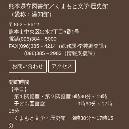
熊本県立図書館／くまもと文学‧歴史館
（愛称：温知館）
〒862－8612
熊本市中央区出水2丁目5番1号
電話(096)384－5000
FAX(096)385－4214（総務課‧学芸調査課）
(096)385－2983（情報支援課）
お問い合わせ
アクセス
開館時間
【平日】
第１閲覧室・第２閲覧室 9時30分～19時
子ども図書室 9時30分～17時
15分
くまもと⽂学・歴史館 9時30分〜17時15
分