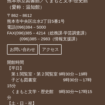
熊本県立図書館／くまもと文学‧歴史館
（愛称：温知館）
〒862－8612
熊本市中央区出水2丁目5番1号
電話(096)384－5000
FAX(096)385－4214（総務課‧学芸調査課）
(096)385－2983（情報支援課）
お問い合わせ
アクセス
開館時間
【平日】
第１閲覧室・第２閲覧室 9時30分～19時
子ども図書室 9時30分～17時
15分
くまもと⽂学・歴史館 9時30分〜17時15
分
【土・日・祝】