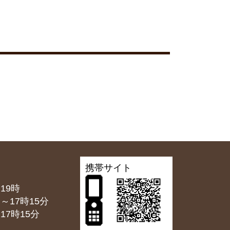
携帯サイト
19時
7時15分
7時15分