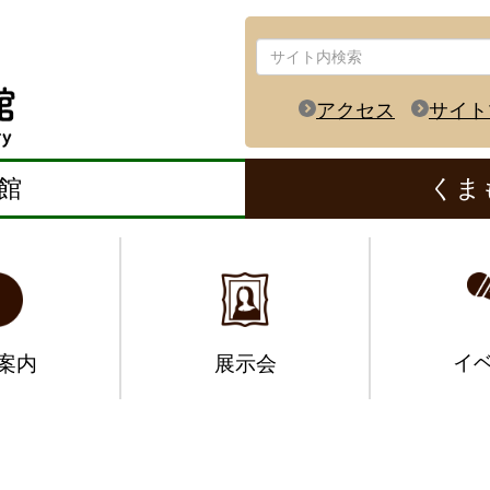
アクセス
サイト
館
くま
イ
案内
展示会