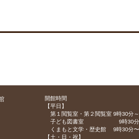
開館時間
館
【平日】
第１閲覧室・第２閲覧室 9時30分～
子ども図書室 9時30分～1
くまもと⽂学・歴史館 9時30分〜1
【土・日・祝】