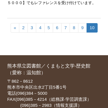
５０００】でもレファレンスを受け付けています。
«
2
3
4
5
6
7
8
9
10
熊本県立図書館／くまもと文学‧歴史館
（愛称：温知館）
〒862－8612
熊本市中央区出水2丁目5番1号
電話(096)384－5000
FAX(096)385－4214（総務課‧学芸調査課）
(096)385－2983（情報支援課）