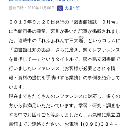
投稿日時 : 2019年11月06日
支援１班
２０１９年９月２０日発行の『図書館雑誌 ９月号』
に当館司書の津留、宮川が書いた記事が掲載されまし
ばなし
た。連載中の「れふぁれんす三大
噺
」というコラムに
「図書館は知の拠点―さらに磨き、輝くレファレンス
を目指して―」というタイトルで、熊本県立図書館で
行いましたレファレンス（お客様が必要とされる情
報・資料の提供を手助けする業務）の事例を紹介して
います。
現在までもたくさんのレファレンスに対応し、多くの
方から御満足いただいています。学習・研究・調査を
する中でお困りごと等ありましたら、お気軽に県立図
書館までご連絡ください。
お電話【
(
０９６
)
３８４－