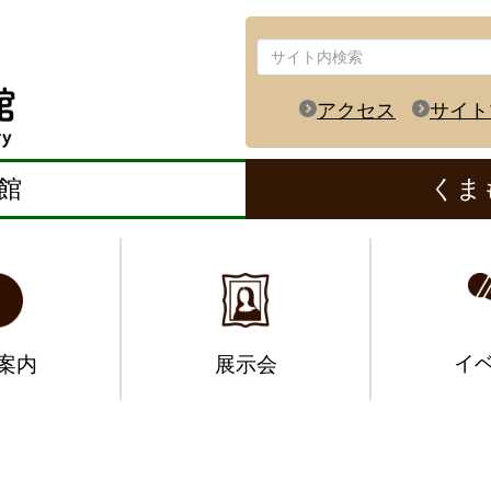
アクセス
サイト
館
くま
イ
案内
展示会