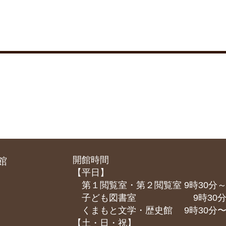
開館時間
館
【平日】
第１閲覧室・第２閲覧室 9時30分～
子ども図書室 9時30分～1
くまもと⽂学・歴史館 9時30分〜1
【土・日・祝】