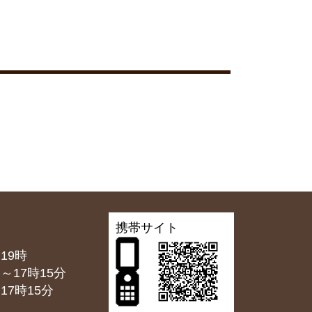
携帯サイト
19時
7時15分
7時15分